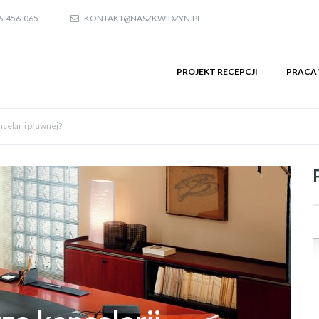
6-456-065
KONTAKT@NASZKWIDZYN.PL
PROJEKT RECEPCJI
PRACA 
ncelarii prawnej?