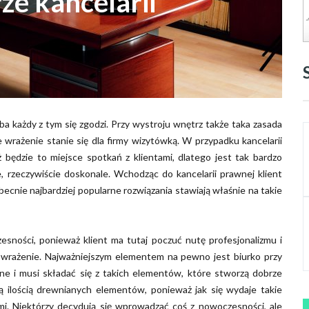
ze kancelarii
ba każdy z tym się zgodzi. Przy wystroju wnętrz także taka zasada
 wrażenie stanie się dla firmy wizytówką. W przypadku kancelarii
będzie to miejsce spotkań z klientami, dlatego jest tak bardzo
 rzeczywiście doskonale. Wchodząc do kancelarii prawnej klient
 obecnie najbardziej popularne rozwiązania stawiają właśnie na takie
sności, ponieważ klient ma tutaj poczuć nutę profesjonalizmu i
 wrażenie. Najważniejszym elementem na pewno jest biurko przy
ne i musi składać się z takich elementów, które stworzą dobrze
ą ilością drewnianych elementów, ponieważ jak się wydaje takie
mi. Niektórzy decydują się wprowadzać coś z nowoczesności, ale