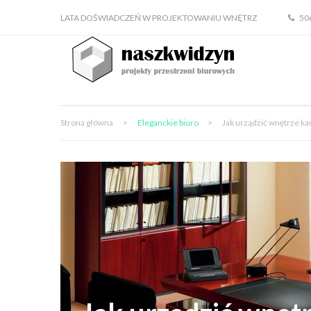
LATA DOŚWIADCZEŃ W PROJEKTOWANIU WNĘTRZ
50
Strona główna
>
Eleganckie biuro
>
Jak urządzić wnętrze ka