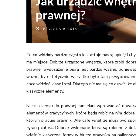
Jak urządzić wnętr
prawnej?
18 GRUDNIA 2015
To co widzimy bardzo często kształtuje naszą opinię i chy
ma miejsce. Dobrze urządzone wnętrze, które zrobi dobre
prawnej wyposażenie biura jest bardzo ważne, ponieważ 
ważne, by estetycznie wszystko było tam przygotowane,
chce widzieć klasę i styl. Dlatego nie ma się co dziwić, że
klasyczne elementy.
Nie ma sensu do prawnej kancelarii wprowadzać nowocze
elementów tradycyjnych, które będą robić na nim dobre
którym pracuje prawnik. Ale całe wnętrze musi być spój
zgraną całość. Dobrze wykonane biura są robione z duż
właśnie klasyczne formy w biurze prawnika są najlepszy